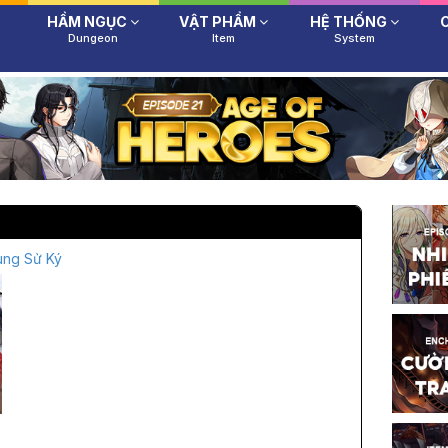
HẦM NGỤC
VẬT PHẨM
HỆ THỐNG
Dungeon
Item
System
ùng Sử Ký