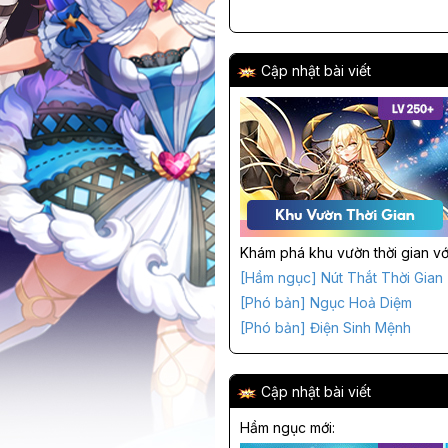
Cập nhật bài viết
Khám phá khu vườn thời gian với
[Hầm ngục] Nút Thắt Thời Gian
[Phó bản] Ngục Hoả Diệm
[Phó bản] Điện Sinh Mệnh
Cập nhật bài viết
Hầm ngục mới: