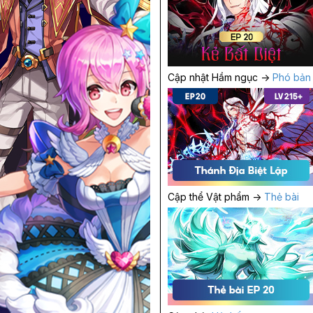
Cập nhật Hầm ngục ->
Phó bản
Cập thể Vật phẩm ->
Thẻ bài