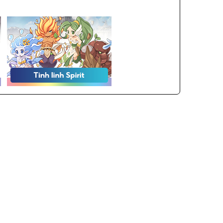
Ragnarok Online is © 2002-2024 Gravity Co., Ltd. & Lee Myoungjin
Thiết kế website
Digigo
bởi