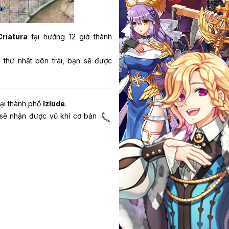
Criatura
tại hướng 12 giờ thành
 thứ nhất bên trái, bạn sẽ được
tại thành phố
Izlude
.
 sẽ nhận được vũ khí cơ bản