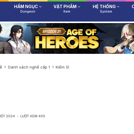
HẦM NGỤC
VẬT PHẨM
HỆ THỐNG
Dungeon
Item
System
ề
Danh sách nghề cấp 1
Kiếm Sĩ
MỘT 2024
LƯỢT XEM 405