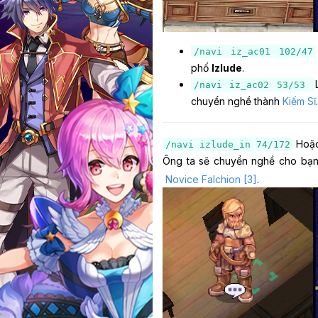
/navi iz_ac01 102/47
phố
Izlude
.
/navi iz_ac02 53/53
chuyển nghề thành
Kiếm Sĩ
.
Hoặc
/navi izlude_in 74/172
Ông ta sẽ chuyển nghề cho bạ
Novice Falchion [3]
.