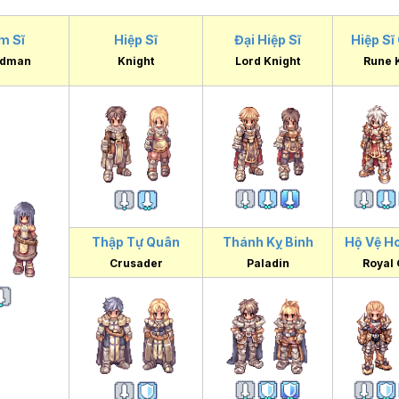
m Sĩ
Hiệp Sĩ
Đại Hiệp Sĩ
Hiệp Sĩ
rdman
Knight
Lord Knight
Rune 
Thập Tự Quân
Thánh Kỵ Binh
Hộ Vệ H
Crusader
Paladin
Royal