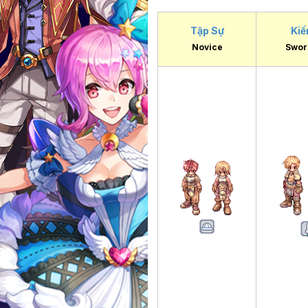
Tập Sự
Kiế
Novice
Swo