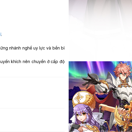
ĩ
.
hững nhánh nghề uy lực và bền bỉ
khuyến khích nên chuyển ở cấp độ