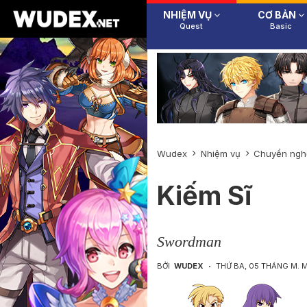
NHIỆM VỤ
CƠ BẢN
Quest
Basic
Wudex
Nhiệm vụ
Chuyển ngh
Kiếm Sĩ
Swordman
BỞI
WUDEX
THỨ BA, 05 THÁNG M. 