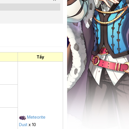
Tẩy
Meteorite
Dust
x 10