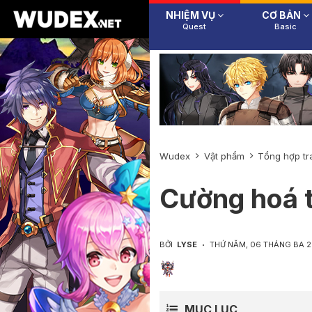
NHIỆM VỤ
CƠ BẢN
Quest
Basic
Wudex
Vật phẩm
Tổng hợp tr
Cường hoá t
BỞI
LYSE
THỨ NĂM, 06 THÁNG BA 
MỤC LỤC