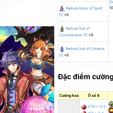
D
5
Nebula Robe of Spell
[1]
+9
Nebula Suit of
Concentration [1]
+9
Nebula Suit of Creative
[1]
+9
Đặc điểm cườn
Cường hoá
Ô số 4
STR + 3~5