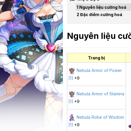
Nguyên liệu cường hoá
Đặc điểm cường hoá
Nguyên liệu cư
Trang bị
Nebula Armor of Power
[1]
+9
Nebula Armor of Stamina
[1]
+9
Nebula Robe of Wisdom
[1]
+9