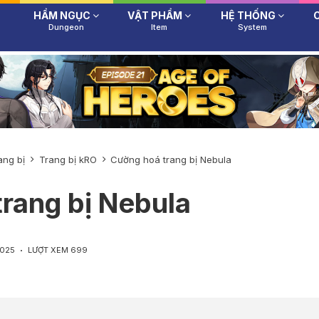
HẦM NGỤC
VẬT PHẨM
HỆ THỐNG
Dungeon
Item
System
ang bị
Trang bị kRO
Cường hoá trang bị Nebula
rang bị Nebula
2025
LƯỢT XEM 699