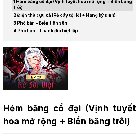
Hẻm băng cổ đại (Vịnh tuyết hoa mở rộng + Biển băng
trôi)
Điện thờ cựu xà (Rễ cây tội lỗi + Hang ký sinh)
Phó bản - Biển tiên sên
Phó bản - Thánh địa biệt lập
Hẻm băng cổ đại (Vịnh tuyết
hoa mở rộng + Biển băng trôi)