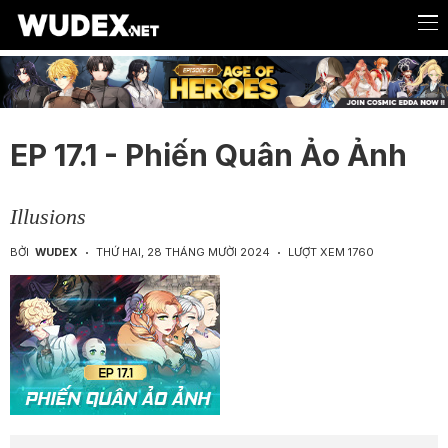
EP 17.1 - Phiến Quân Ảo Ảnh
Illusions
BỞI
WUDEX
THỨ HAI, 28 THÁNG MƯỜI 2024
LƯỢT XEM 1760